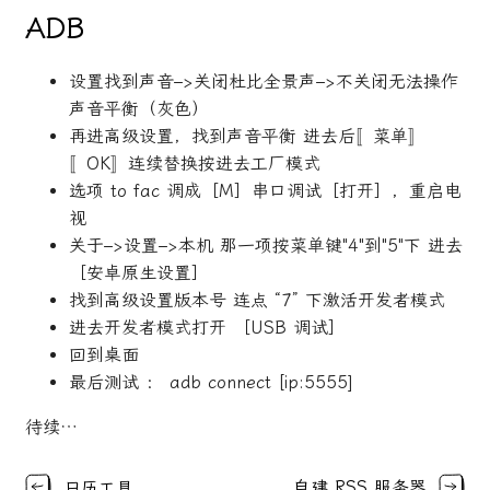
ADB
设置找到声音–>关闭杜比全景声–>不关闭无法操作
声音平衡（灰色）
再进高级设置，找到声音平衡 进去后〚菜单〛
〚OK〛连续替换按进去工厂模式
选项 to fac 调成［M］串口调试［打开］，重启电
视
关于–>设置–>本机 那一项按菜单键"4"到"5"下 进去
［安卓原生设置］
找到高级设置版本号 连点 “7” 下激活开发者模式
进去开发者模式打开 ［USB 调试］
回到桌面
最后测试 ： adb connect [ip:5555]
待续…
日历工具
自建 RSS 服务器