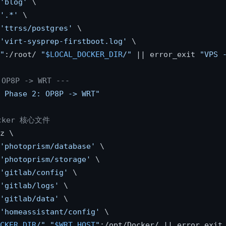
'blog'
 \

'.*'
 \

'ttrss/postgres'
 \

'virt-sysprep-firstboot.log'
 \

"
:/root/ 
"
$LOCAL_DOCKER_DIR
/"
 || error_exit 
"VPS 
P8P -> WRT ---
 Phase 2: OP8P -> WRT"
ocker 核心文件
z \

'photoprism/database'
 \

'photoprism/storage'
 \

'gitlab/config'
 \

'gitlab/logs'
 \

'gitlab/data'
 \

'homeassistant/config'
 \

CKER_DIR
/"
"
$WRT_HOST
"
:/opt/Docker/ || error_exit