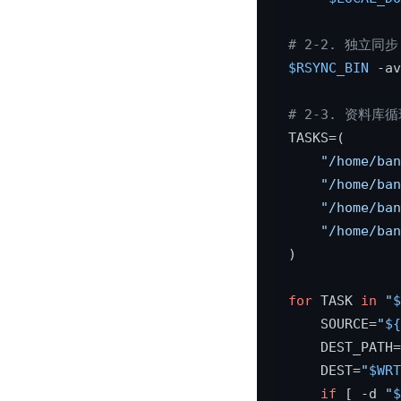
# 2-2. 独立同步 
$RSYNC_BIN
 -av
# 2-3. 资料库
TASKS=(

"/home/ban
"/home/ban
"/home/ban
"/home/ban
)

for
 TASK 
in
"
$
    SOURCE=
"
${
    DEST_PATH=
    DEST=
"
$WRT
if
 [ -d 
"
$