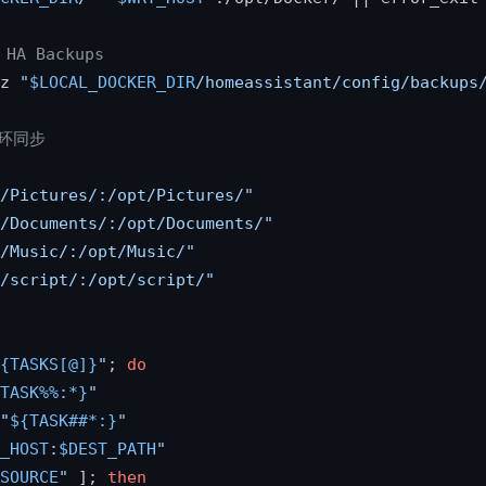
HA Backups
z 
"
$LOCAL_DOCKER_DIR
/homeassistant/config/backups
循环同步
/Pictures/:/opt/Pictures/"
/Documents/:/opt/Documents/"
/Music/:/opt/Music/"
/script/:/opt/script/"
{TASKS[@]}
"
; 
do
TASK%%:*}
"
"
${TASK##*:}
"
_HOST
:
$DEST_PATH
"
SOURCE
"
 ]; 
then