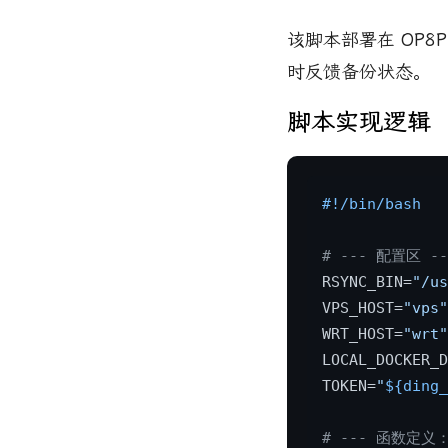
该脚本部署在
OP8P
时反馈备份状态。
脚本实现逻辑
#!/bin/bash
# --- 配置区 --
RSYNC_BIN=
"/us
VPS_HOST=
"vps"
WRT_HOST=
"wrt"
LOCAL_DOCKER_D
TOKEN=
"
${ding_
# --- 函数定义