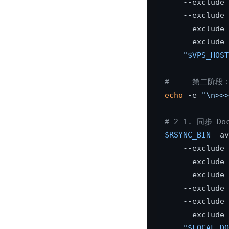
    --exclude 
    --exclude 
    --exclude 
    --exclude 
"
$VPS_HOST
# --- 第二阶段：O
echo
 -e 
"\n>>>
# 2-1. 同步 D
$RSYNC_BIN
 -av
    --exclude 
    --exclude 
    --exclude 
    --exclude 
    --exclude 
    --exclude 
"
$LOCAL_DO