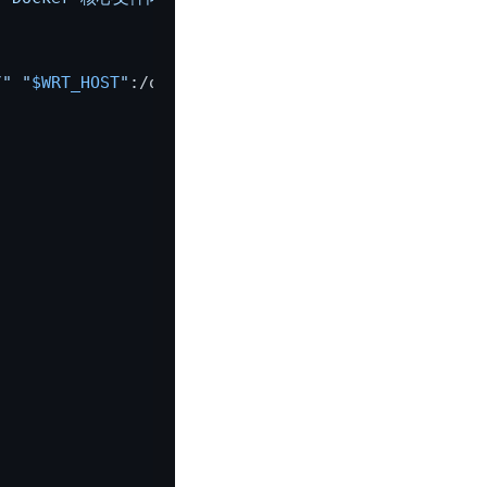
/"
"
$WRT_HOST
"
:/opt/Docker/homeassistant/config/ba