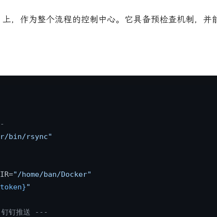
上，作为整个流程的控制中心。它具备预检查机制，并
-
r/bin/rsync"
IR=
"/home/ban/Docker"
token}
"
：钉钉推送 ---