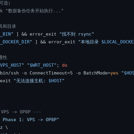
可选）
talk "数据备份任务开始执行..."
工具和目录
_BIN
"
 ] && error_exit 
"找不到 rsync"
_DOCKER_DIR
"
 ] && error_exit 
"本地目录 
$LOCAL_DOCKE
通性
VPS_HOST
"
"
$WRT_HOST
"
; 
do
/bin/ssh -o ConnectTimeout=5 -o BatchMode=
yes
"
$HO
exit 
"无法连接主机: 
$HOST
"
PS -> OP8P ---
 Phase 1: VPS -> OP8P"
z \
