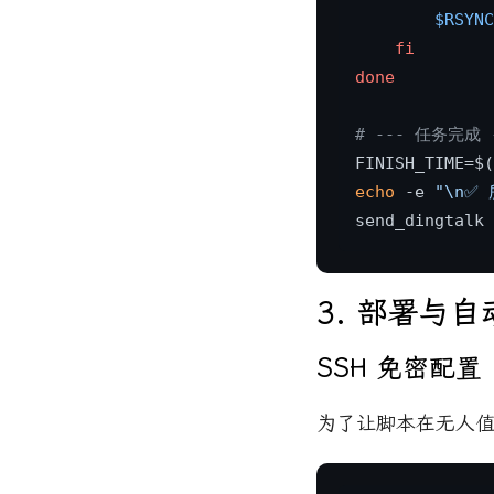
$RSYNC
fi
done
# --- 任务完成 
FINISH_TIME=$(
echo
 -e 
"\n✅
send_dingtalk 
3. 部署与自
SSH 免密配置
为了让脚本在无人值守下