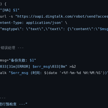
) {

"[HA] 
$1
"
url -s 
"https://oapi.dingtalk.com/robot/send?acce
ntent-Type: application/json'
 \

"msgtype\": \"text\",\"text\": {\"content\":\"
$ms
：错误处理 ---
msg=
"备份失败: 
$1
"
033[31m[ERROR] 
$err_msg
\033[0m"
 >&2

alk 
"
$err_msg
 (时间: 
$(date '+%Y-%m-%d %H:%M:%S')
)
---
进行预检查 ---"