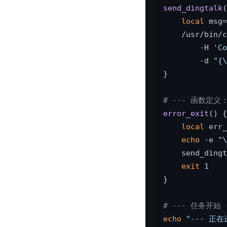
send_dingtalk
(
local
 msg=
    /usr/bin/c
        -H 
'Co
        -d 
"{\
}

# --- 函数定义
error_exit
() {

local
 err_
echo
 -e 
"\
    send_dingt
exit
 1

}

# --- 任务开始 
echo
"--- 正在