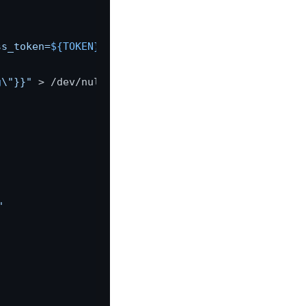
ss_token=
${TOKEN}
"
 \

g
\"}}"
 > /dev/null

"