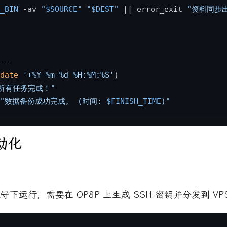
_BIN
 -av 
"
$SOURCE
"
"
$DEST
"
 || error_exit 
"资料同步出
---
date
'+%Y-%m-%d %H:%M:%S'
 所有任务完成！"
"数据备份成功完成。 (时间: 
$FINISH_TIME
)"
动化
运行，需要在 OP8P 上生成 SSH 密钥并分发到 VPS