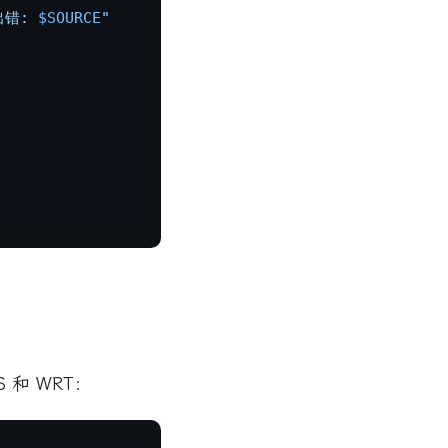
错: 
$SOURCE
"
 和 WRT：