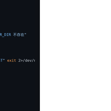
R_DIR
 不存在"
ST
"
exit
 2>/dev/null; 
then